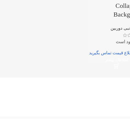
Colla
Backg
نبی دوربین
د است
اطلاعات بیشتر