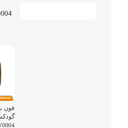
004
فون بک
0004