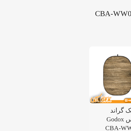
CBA-WW0
 گراند
گودکس Godox
CBA-WW