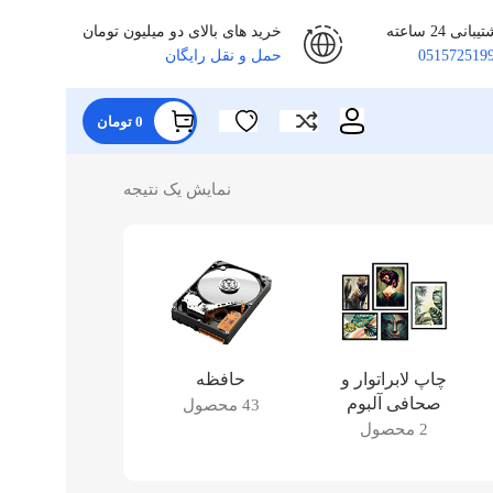
یبانی 24 ساعته
خرید های بالای دو میلیون تومان
051572519
حمل و نقل رایگان
0
تومان
نمایش یک نتیجه
چاپ لابراتوار و
حافظه
دست دوم
صحافی آلبوم
43 محصول
19 محصول
2 محصول